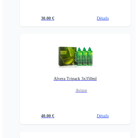
30.00
€
Détails
Alvera Tripack 3x350ml
Avizor
40.00
€
Détails