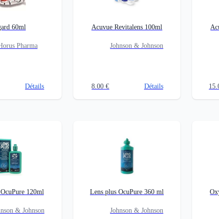
ard 60ml
Acuvue Revitalens 100ml
Ac
Horus Pharma
Johnson & Johnson
Détails
8.00
€
Détails
15.
s OcuPure 120ml
Lens plus OcuPure 360 ml
Oxy
hnson & Johnson
Johnson & Johnson