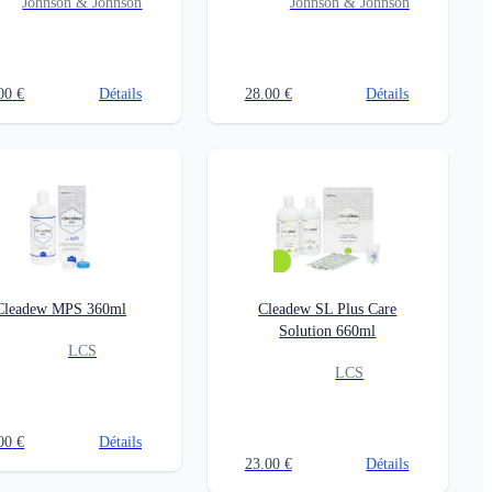
Johnson & Johnson
Johnson & Johnson
00
€
Détails
28.00
€
Détails
Cleadew MPS 360ml
Cleadew SL Plus Care
Solution 660ml
LCS
LCS
00
€
Détails
23.00
€
Détails