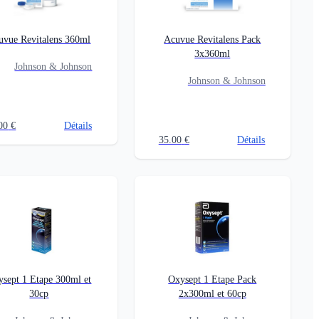
uvue Revitalens 360ml
Acuvue Revitalens Pack
3x360ml
Johnson & Johnson
Johnson & Johnson
00
€
Détails
35.00
€
Détails
sept 1 Etape 300ml et
Oxysept 1 Etape Pack
30cp
2x300ml et 60cp