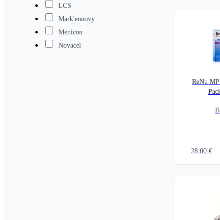
LCS
Mark'ennovy
Menicon
Novacel
ReNu MPS
Pac
B
28.00
€