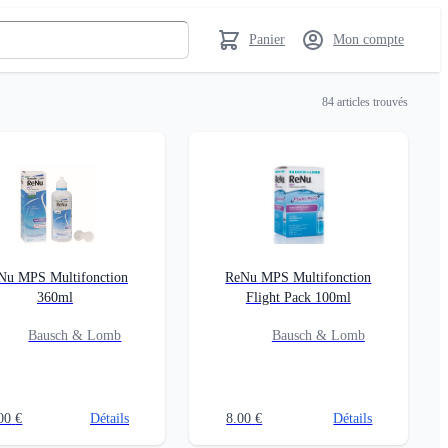
Panier
Mon compte
84
articles trouvés
Nu MPS Multifonction
ReNu MPS Multifonction
360ml
Flight Pack 100ml
Bausch & Lomb
Bausch & Lomb
00
€
Détails
8.00
€
Détails