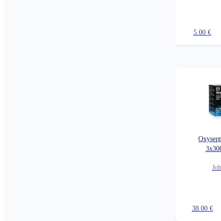
5.00
€
Oxysept
3x30
Jo
38.00
€