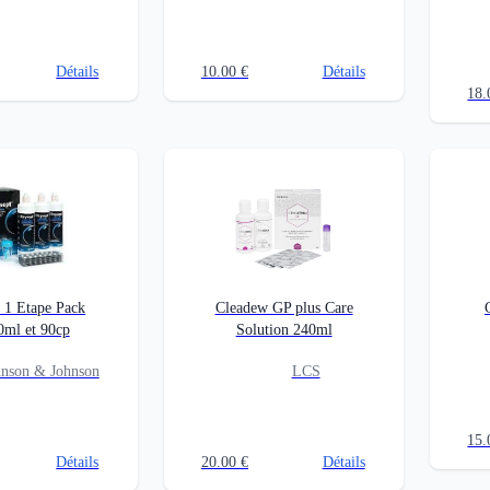
Détails
10.00
€
Détails
18.
 1 Etape Pack
Cleadew GP plus Care
0ml et 90cp
Solution 240ml
hnson & Johnson
LCS
15.
Détails
20.00
€
Détails