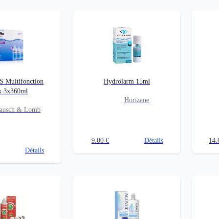
 Multifonction
Hydrolarm 15ml
k 3x360ml
Horizane
ausch & Lomb
9.00
€
Détails
14.
Détails