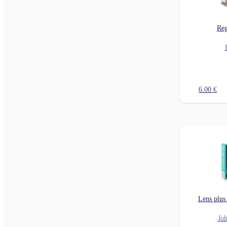
Reg
6.00
€
Lens plu
Jo