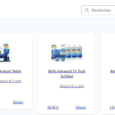
Rechercher
vanced 360ml
ReNu Advanced Tri Pack
Re
3x360ml
ausch & Lomb
Bausch & Lomb
Détails
38.00
€
Détails
14.