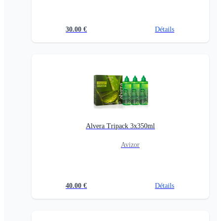
30.00
€
Détails
Alvera Tripack 3x350ml
Avizor
40.00
€
Détails