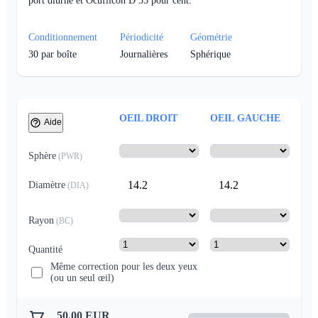
port diurne et Ocufilcon D 55 pour cent.
Conditionnement
Périodicité
Géométrie
30
par boîte
Journalières
Sphérique
OEIL DROIT
OEIL GAUCHE
Aide
Sphère
(
PWR
)
14.2
14.2
Diamètre
(
DIA
)
Rayon
(
BC
)
Quantité
Même correction pour les deux yeux
(ou un seul œil)
50.00
EUR