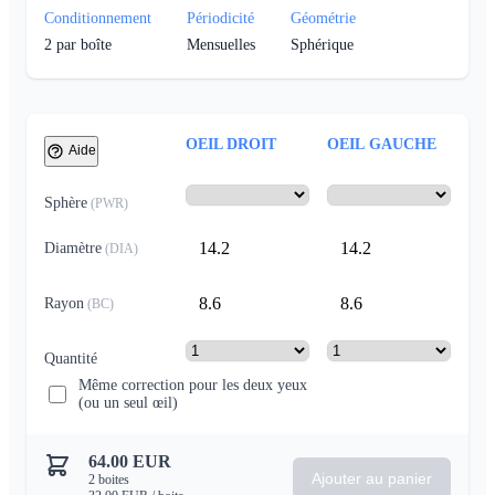
Conditionnement
Périodicité
Géométrie
2
par boîte
Mensuelles
Sphérique
OEIL DROIT
OEIL GAUCHE
Aide
Sphère
(
PWR
)
14.2
14.2
Diamètre
(
DIA
)
8.6
8.6
Rayon
(
BC
)
Quantité
Même correction pour les deux yeux
(ou un seul œil)
64.00
EUR
Ajouter au panier
2
boites