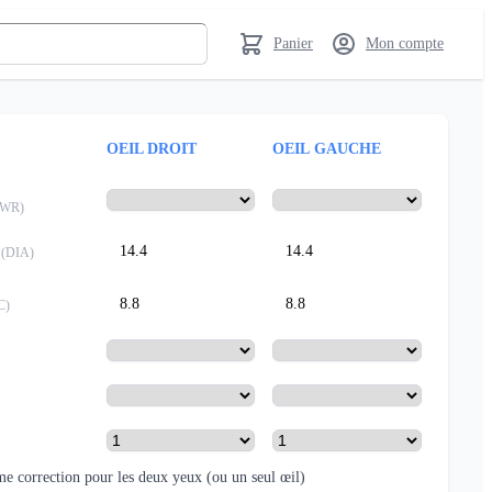
Panier
Mon compte
OEIL DROIT
OEIL GAUCHE
PWR
)
14.4
14.4
(
DIA
)
8.8
8.8
C
)
e correction pour les deux yeux
(ou un seul œil)