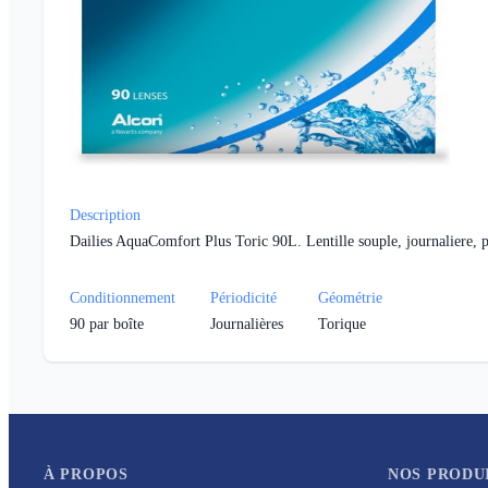
Description
Dailies AquaComfort Plus Toric 90L. Lentille souple, journaliere, p
Conditionnement
Périodicité
Géométrie
90
par boîte
Journalières
Torique
À PROPOS
NOS PRODU