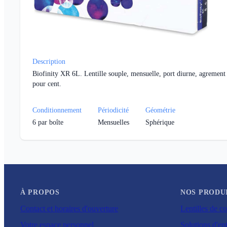
Description
Biofinity XR 6L. Lentille souple, mensuelle, port diurne, agrement
pour cent.
Conditionnement
Périodicité
Géométrie
6
par boîte
Mensuelles
Sphérique
À PROPOS
NOS PRODU
Contact et horaires d'ouverture
Lentilles de co
Votre espace personnel
Solutions d'ent