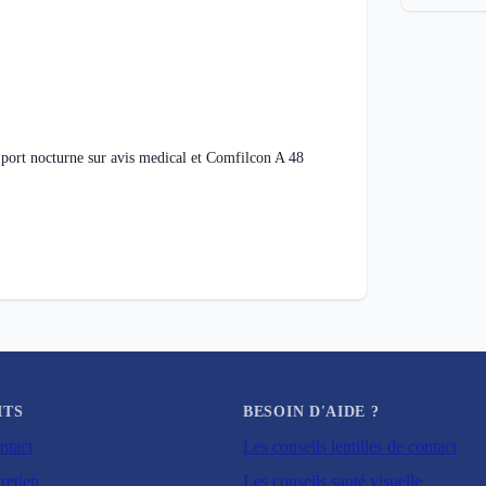
 port nocturne sur avis medical et Comfilcon A 48
ITS
BESOIN D'AIDE ?
ntact
Les conseils lentilles de contact
retien
Les conseils santé visuelle