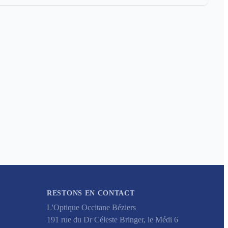
RESTONS EN CONTACT
L'Optique Occitane Béziers
191 rue du Dr Céleste Bringer, le Médi 6