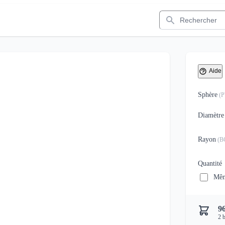
Rechercher
Aide
Sphère
(
Diamètre
Rayon
(
B
Quantité
Mêm
96
2
b