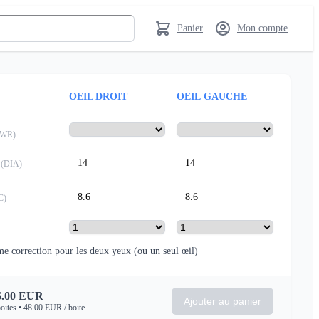
Panier
Mon compte
OEIL DROIT
OEIL GAUCHE
PWR
)
14
14
(
DIA
)
8.6
8.6
C
)
e correction pour les deux yeux
(ou un seul œil)
.00
EUR
Ajouter au panier
oites
•
48.00
EUR
/ boite