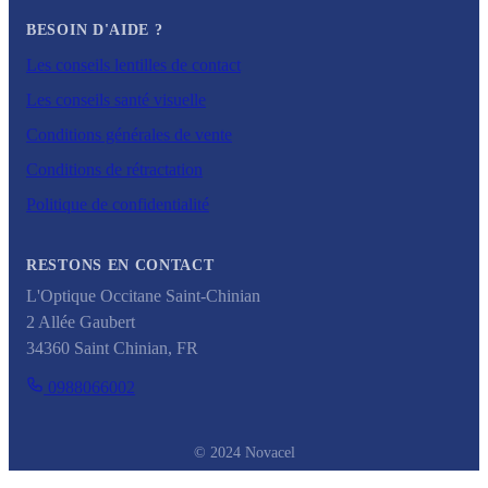
BESOIN D'AIDE ?
Les conseils lentilles de contact
Les conseils santé visuelle
Conditions générales de vente
Conditions de rétractation
Politique de confidentialité
RESTONS EN CONTACT
L'Optique Occitane Saint-Chinian
2 Allée Gaubert
34360
Saint Chinian
,
FR
0988066002
© 2024 Novacel