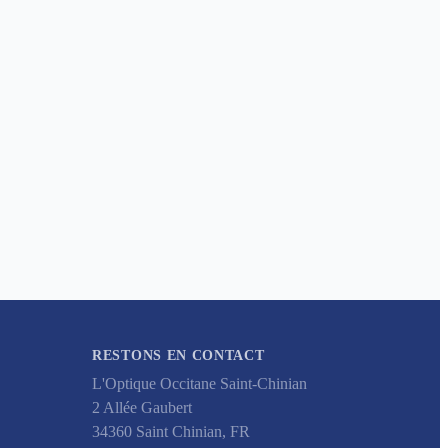
RESTONS EN CONTACT
L'Optique Occitane Saint-Chinian
2 Allée Gaubert
34360
Saint Chinian
,
FR