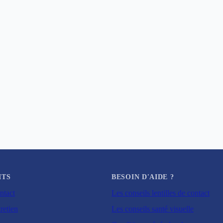
ITS
BESOIN D'AIDE ?
ntact
Les conseils lentilles de contact
retien
Les conseils santé visuelle