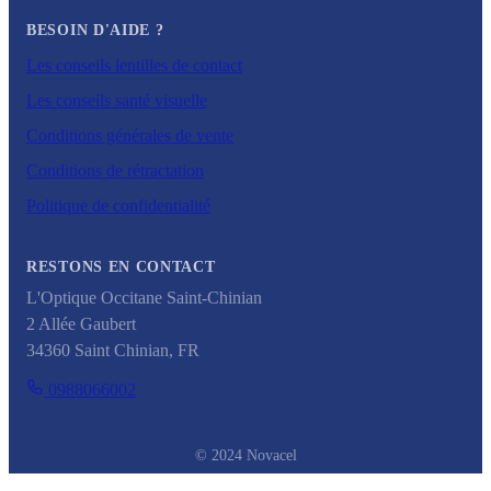
BESOIN D'AIDE ?
Les conseils lentilles de contact
Les conseils santé visuelle
Conditions générales de vente
Conditions de rétractation
Politique de confidentialité
RESTONS EN CONTACT
L'Optique Occitane Saint-Chinian
2 Allée Gaubert
34360
Saint Chinian
,
FR
0988066002
© 2024 Novacel