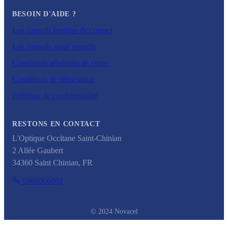
BESOIN D'AIDE ?
Les conseils lentilles de contact
Les conseils santé visuelle
Conditions générales de vente
Conditions de rétractation
Politique de confidentialité
RESTONS EN CONTACT
L'Optique Occitane Saint-Chinian
2 Allée Gaubert
34360
Saint Chinian
,
FR
0988066002
© 2024 Novacel