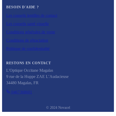
BESOIN D'AIDE ?
Les conseils lentilles de contact
Les conseils santé visuelle
Conditions générales de vente
Conditions de rétractation
Politique de confidentialité
RESTONS EN CONTACT
L'Optique Occitane Magalas
9 rue de la Huppe ZAE L’Audacieuse
34480
Magalas
,
FR
0467368601
© 2024 Novacel