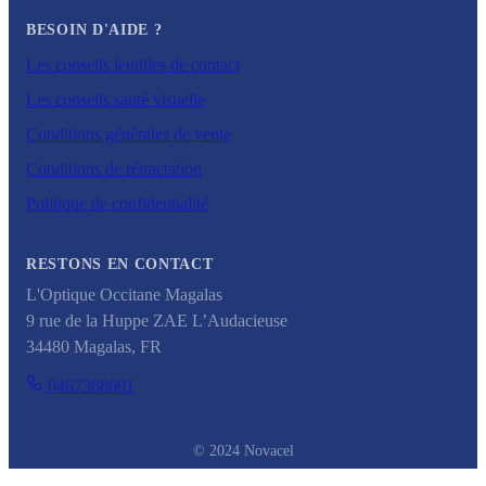
BESOIN D'AIDE ?
Les conseils lentilles de contact
Les conseils santé visuelle
Conditions générales de vente
Conditions de rétractation
Politique de confidentialité
RESTONS EN CONTACT
L'Optique Occitane Magalas
9 rue de la Huppe ZAE L’Audacieuse
34480
Magalas
,
FR
0467368601
© 2024 Novacel