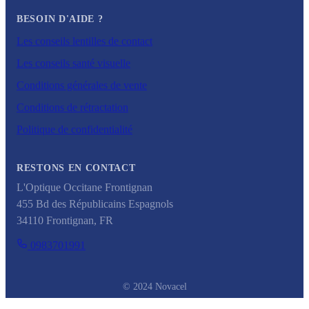
BESOIN D'AIDE ?
Les conseils lentilles de contact
Les conseils santé visuelle
Conditions générales de vente
Conditions de rétractation
Politique de confidentialité
RESTONS EN CONTACT
L'Optique Occitane Frontignan
455 Bd des Républicains Espagnols
34110
Frontignan
,
FR
0983701991
© 2024 Novacel