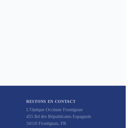
RESTONS EN CONTACT
L'Optique Occitane Frontignan
455 Bd des Républicains Espagnols
34110
Frontignan
,
FR