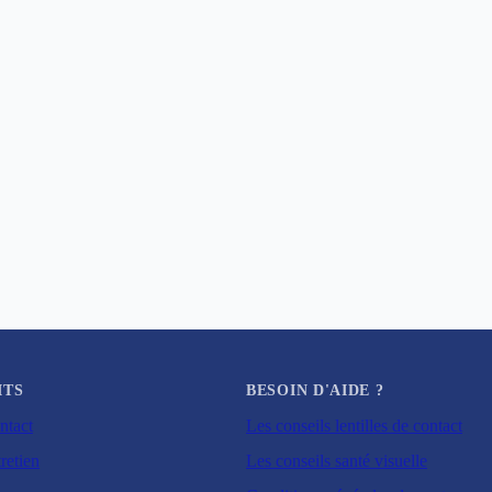
ITS
BESOIN D'AIDE ?
ntact
Les conseils lentilles de contact
retien
Les conseils santé visuelle